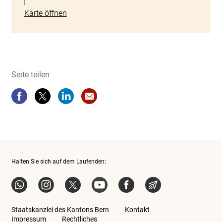
Karte öffnen
Seite teilen
Seite teilen
Seite teilen
Seite teilen
Website-Empfehlung: Die Details werd
Halten Sie sich auf dem Laufenden:
WhatsApp
Instagram BE
Twitter BE
YouTube BE
Facebook BE
News-Abo
Staatskanzlei des Kantons Bern
Kontakt
Impressum
Rechtliches