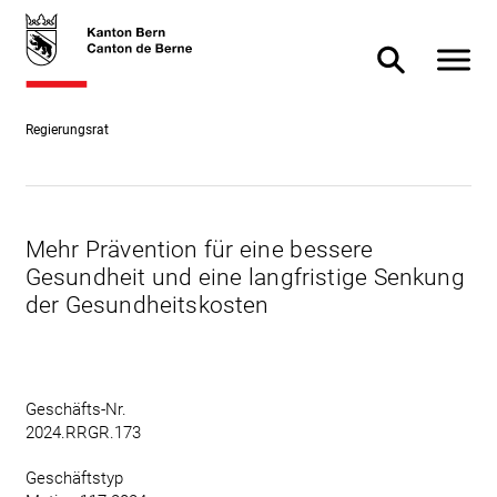
Direkt
skiplink.toNavigation
skiplink.toStartPage
Direkt
zum
zur
Navigat
Inhalt
Suche
Suche ein- od
Regierungsrat
Mehr Prävention für eine bessere
Gesundheit und eine langfristige Senkung
der Gesundheitskosten
Geschäfts-Nr.
2024.RRGR.173
Geschäftstyp